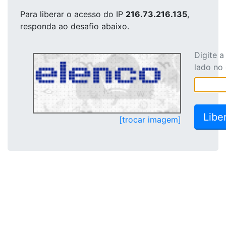
Para liberar o acesso
do IP
216.73.216.135
,
responda ao desafio abaixo.
Digite 
lado no
[trocar imagem]