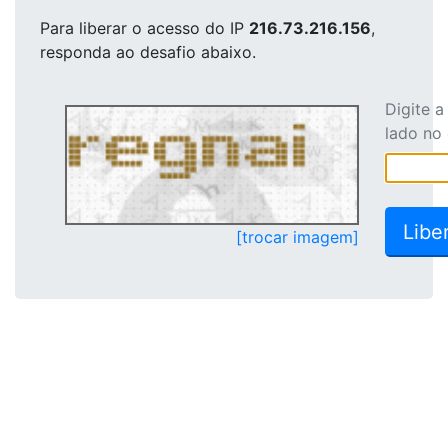
Para liberar o acesso
do IP
216.73.216.156
,
responda ao desafio abaixo.
Digite 
lado no
[trocar imagem]